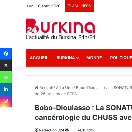
jeudi , 6 août 2026
FLASH INFOS
ACCUEIL
BURKINA
MONDE
POLITIQU
Accueil
/
A La Une
/
Bobo-Dioulasso : La SONATUR 
de 25 millions de FCFA
Bobo-Dioulasso : La SONATU
cancérologie du CHUSS avec
Rédaction B24
E
04/10/2025