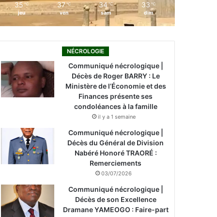
35
37
34
33
℃
℃
℃
℃
jeu
ven
sam
dim
NÉCROLOGIE
Communiqué nécrologique |
Décès de Roger BARRY : Le
Ministère de l’Économie et des
Finances présente ses
condoléances à la famille
il y a 1 semaine
Communiqué nécrologique |
Décès du Général de Division
Nabéré Honoré TRAORÉ :
Remerciements
03/07/2026
Communiqué nécrologique |
Décès de son Excellence
Dramane YAMEOGO : Faire-part