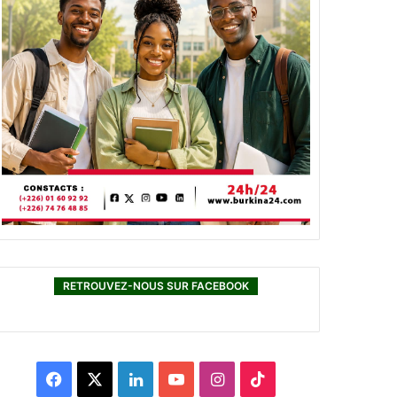
RETROUVEZ-NOUS SUR FACEBOOK
F
X
L
Y
I
T