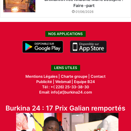
Faire -part
01/06/2026
NOS APPLICATIONS
LIENS UTILES
Mentions Légales |
Charte groupe |
Contact
Publicité
|
Webmail |
Equipe B24
Tél : +( 226) 25-33-38-30
Email: info[at]burkina24.com
Burkina 24 : 17 Prix Galian remportés