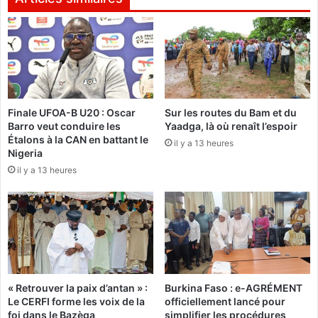
a
o
l
:
v
U
a
n
n
l
i
i
s
v
e
Finale UFOA-B U20 : Oscar
Sur les routes du Bam et du
r
Barro veut conduire les
Yaadga, là où renaît l’espoir
l
e
Étalons à la CAN en battant le
e
p
il y a 13 heures
Nigeria
s
o
il y a 13 heures
p
u
o
r
l
i
i
m
c
m
i
o
e
r
r
t
« Retrouver la paix d’antan » :
Burkina Faso : e-AGRÉMENT
s
a
Le CERFI forme les voix de la
officiellement lancé pour
d
l
foi dans le Bazèga
simplifier les procédures