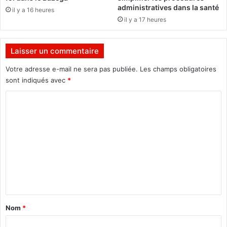
u
i
administratives dans la santé
il y a 16 heures
G
s
il y a 17 heures
U
e
M
r
I
l
Laisser un commentaire
e
s
Votre adresse e-mail ne sera pas publiée.
Les champs obligatoires
d
sont indiqués avec
*
i
C
s
c
o
o
m
u
r
m
s
e
d
u
n
C
t
a
a
p
Nom
*
i
i
t