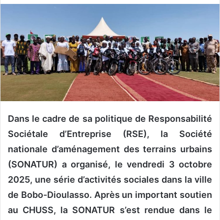
v
o
y
e
r
u
n
c
o
Dans le cadre de sa politique de Responsabilité
u
r
Sociétale d’Entreprise (RSE), la Société
r
nationale d’aménagement des terrains urbains
i
(SONATUR) a organisé, le vendredi 3 octobre
e
l
2025, une série d’activités sociales dans la ville
de Bobo-Dioulasso. Après un important soutien
au CHUSS, la SONATUR s’est rendue dans le