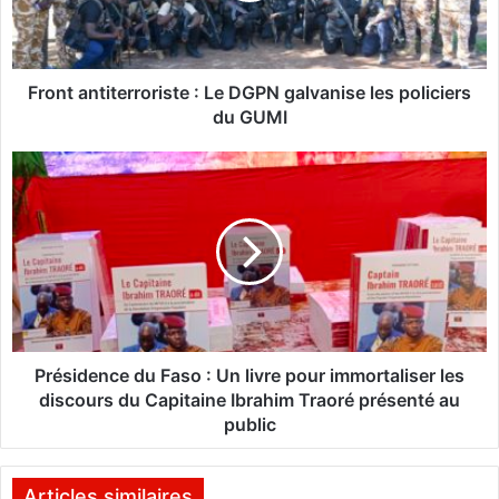
n
t
i
t
Front antiterroriste : Le DGPN galvanise les policiers
e
du GUMI
r
r
P
o
r
r
é
i
s
s
i
t
d
e
e
:
n
L
c
e
e
Présidence du Faso : Un livre pour immortaliser les
D
d
discours du Capitaine Ibrahim Traoré présenté au
G
u
public
P
F
N
a
g
s
Articles similaires