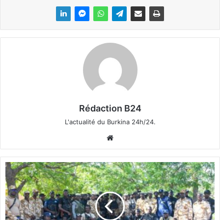
Rédaction B24
L'actualité du Burkina 24h/24.
We
bsi
te
F
r
o
n
t
a