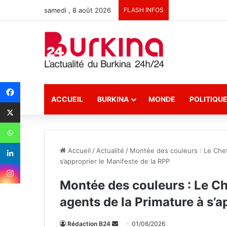
samedi , 8 août 2026
FLASH INFOS
ACCUEIL
BURKINA
MONDE
POLITIQU
Accueil
/
Actualité
/
‎Montée des couleurs : Le Che
s’approprier le Manifeste de la RPP
‎Montée des couleurs : Le C
agents de la Primature à s’a
Rédaction B24
E
01/06/2026