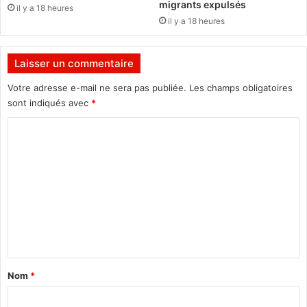
migrants expulsés
il y a 18 heures
e
c
il y a 18 heures
s
h
a
a
v
r
Laisser un commentaire
e
g
u
é
Votre adresse e-mail ne sera pas publiée.
Les champs obligatoires
g
d
sont indiqués avec
*
l
e
a
m
C
n
i
o
t
s
m
s
s
i
m
o
e
n
à
n
l
t
a
C
a
Nom
*
u
i
l