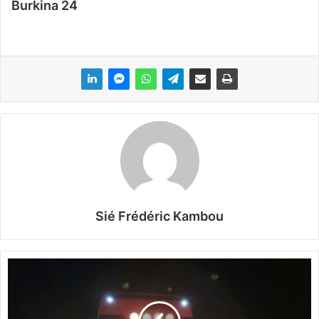
Burkina 24
Sié Frédéric Kambou
S
é
c
u