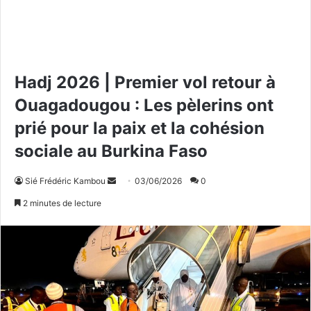
Hadj 2026 | Premier vol retour à
Ouagadougou : Les pèlerins ont
prié pour la paix et la cohésion
sociale au Burkina Faso
Sié Frédéric Kambou
E
03/06/2026
0
n
2 minutes de lecture
v
o
y
e
r
u