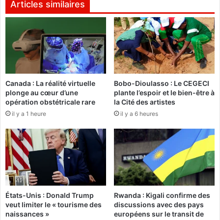
d
W
Articles similaires
é
a
c
d
l
a
a
g
r
n
e
i
l
n
Canada : La réalité virtuelle
Bobo-Dioulasso : Le CEGECI
a
o
plonge au cœur d’une
plante l’espoir et le bien-être à
g
m
opération obstétricale rare
la Cité des artistes
u
m
il y a 1 heure
il y a 6 heures
e
e
r
C
r
l
e
a
a
u
u
d
x
y
p
S
États-Unis : Donald Trump
Rwanda : Kigali confirme des
h
i
veut limiter le « tourisme des
discussions avec des pays
a
a
naissances »
européens sur le transit de
r
r