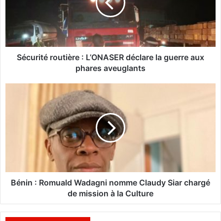
r
i
t
é
r
o
Sécurité routière : L’ONASER déclare la guerre aux
u
phares aveuglants
t
i
B
è
é
r
n
e
i
:
n
L
:
’
R
O
o
N
m
A
u
Bénin : Romuald Wadagni nomme Claudy Siar chargé
S
a
de mission à la Culture
E
l
R
d