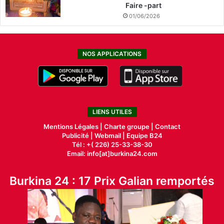
Faire -part
01/06/2026
NOS APPLICATIONS
LIENS UTILES
Mentions Légales |
Charte groupe |
Contact
Publicité
|
Webmail |
Equipe B24
Tél : +( 226) 25-33-38-30
Email: info[at]burkina24.com
Burkina 24 : 17 Prix Galian remportés