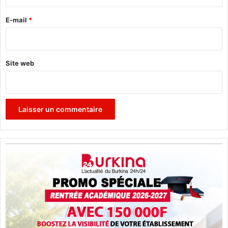
r
t
u
e
E-mail
*
r
*
e
Site web