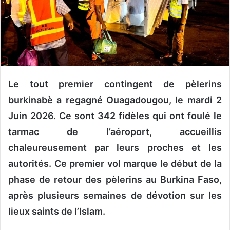
n
c
o
u
r
r
i
Le tout premier contingent de pèlerins
e
burkinabè a regagné Ouagadougou, le mardi 2
l
Juin 2026. Ce sont 342 fidèles qui ont foulé le
tarmac de l’aéroport, accueillis
chaleureusement par leurs proches et les
autorités. Ce premier vol marque le début de la
phase de retour des pèlerins au Burkina Faso,
après plusieurs semaines de dévotion sur les
lieux saints de l’Islam.