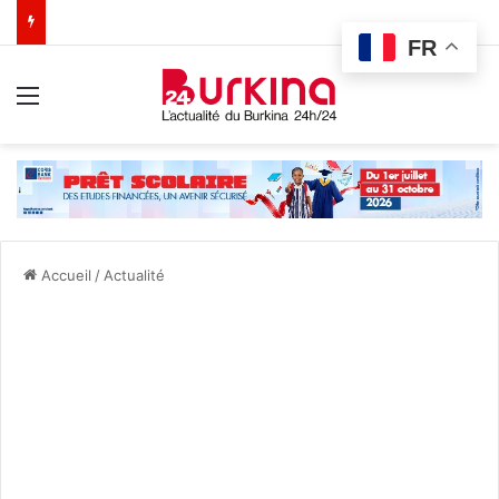
FR
Menu
Accueil
/
Actualité