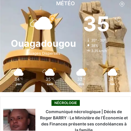
c
n
u
s
k
MÉTÉO
e
k
T
t
T
35
℃
b
e
u
a
o
o
d
b
g
k
Ouagadougou
35º - 30º
38%
o
i
e
r
3.35 km/h
Nuages Dispersés
k
n
a
m
34
35
32
34
℃
℃
℃
℃
ven
sam
dim
lun
NÉCROLOGIE
Communiqué nécrologique | Décès de
Roger BARRY : Le Ministère de l’Économie et
des Finances présente ses condoléances à
la famille