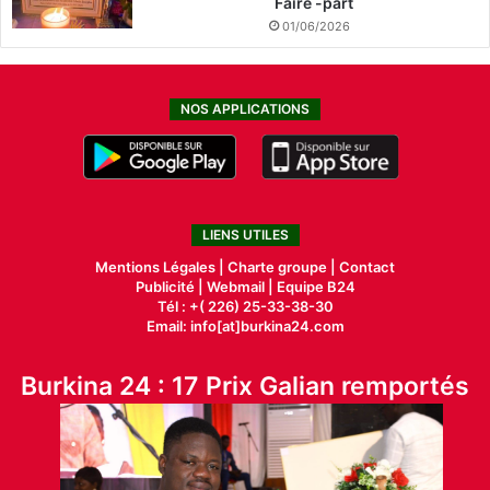
Faire -part
01/06/2026
NOS APPLICATIONS
LIENS UTILES
Mentions Légales |
Charte groupe |
Contact
Publicité
|
Webmail |
Equipe B24
Tél : +( 226) 25-33-38-30
Email: info[at]burkina24.com
Burkina 24 : 17 Prix Galian remportés