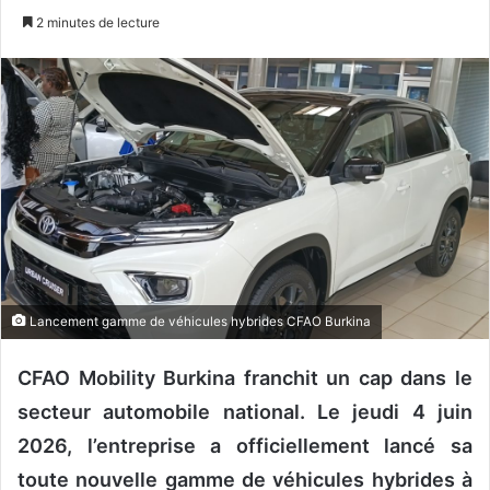
n
2 minutes de lecture
v
o
y
e
r
u
n
c
o
u
r
Lancement gamme de véhicules hybrides CFAO Burkina
r
i
CFAO Mobility Burkina franchit un cap dans le
e
l
secteur automobile national. Le jeudi 4 juin
2026, l’entreprise a officiellement lancé sa
toute nouvelle gamme de véhicules hybrides à