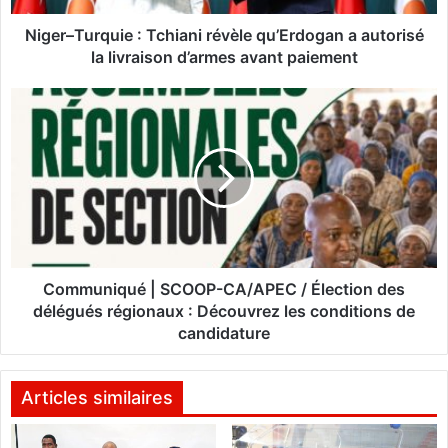
r
q
Niger–Turquie : Tchiani révèle qu’Erdogan a autorisé
u
la livraison d’armes avant paiement
i
e
C
:
o
T
m
c
m
h
u
i
n
a
i
n
q
i
u
r
é
Communiqué | SCOOP-CA/APEC / Élection des
é
|
délégués régionaux : Découvrez les conditions de
v
S
candidature
è
C
l
O
e
O
Articles similaires
q
P
u
-