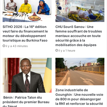
’
C
E
A
r
/
d
A
o
P
g
SITHO 2026 : La 16ᵉ édition
CHU Sourô Sanou : Une
E
veut faire du financement le
femme souffrant de troubles
a
C
moteur du développement
mentaux accouche en toute
n
/
touristique au Burkina Faso
sécurité grâce à la
a
É
mobilisation des équipes
il y a 43 minutes
a
l
il y a 1 heure
u
e
t
c
o
t
r
i
i
o
s
n
é
d
l
e
Zone industrielle de
a
s
Gounghin : Une nouvelle voie
l
d
Bénin : Patrice Talon élu
de 800 m pour désengorger
i
président du premier Bureau
é
la RN1 et renforcer la sécurité
du Sénat
v