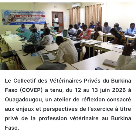
v
o
y
e
r
u
n
c
o
u
Le Collectif des Vétérinaires Privés du Burkina
r
r
Faso (COVEP) a tenu, du 12 au 13 juin 2026 à
i
Ouagadougou, un atelier de réflexion consacré
e
aux enjeux et perspectives de l’exercice à titre
l
privé de la profession vétérinaire au Burkina
Faso.