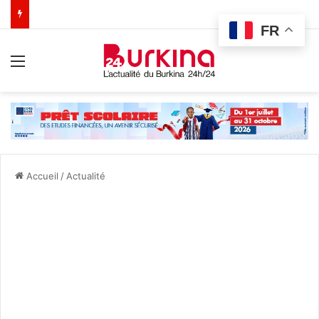
FR
Menu
Accueil
/
Actualité