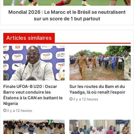
g
0
a
2
Mondial 2026 : Le Maroc et le Brésil se neutralisent
d
6
sur un score de 1 but partout
é
:
d
L
i
e
Articles similaires
c
M
a
a
c
r
e
o
s
c
o
e
n
t
Finale UFOA-B U20 : Oscar
Sur les routes du Bam et du
5
l
Barro veut conduire les
Yaadga, là où renaît l’espoir
e
e
Étalons à la CAN en battant le
a
il y a 12 heures
B
Nigeria
l
r
il y a 12 heures
b
é
u
s
m
i
«
l