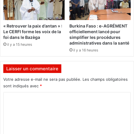
Z
s
e
e
m
n
s
e
« Retrouver la paix d’antan » :
Burkina Faso : e-AGRÉMENT
T
u
Le CERFI forme les voix de la
officiellement lancé pour
a
t
foi dans le Bazèga
simplifier les procédures
a
r
administratives dans la santé
il y a 15 heures
b
a
il y a 16 heures
a
l
»
i
s
Laisser un commentaire
e
n
Votre adresse e-mail ne sera pas publiée.
Les champs obligatoires
t
sont indiqués avec
*
s
C
u
r
o
u
m
n
s
m
c
e