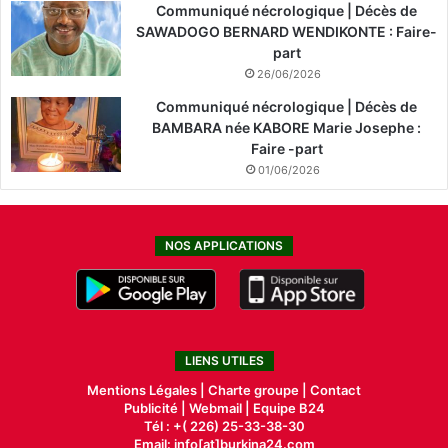
Communiqué nécrologique | Décès de
SAWADOGO BERNARD WENDIKONTE : Faire-
part
26/06/2026
Communiqué nécrologique | Décès de
BAMBARA née KABORE Marie Josephe :
Faire -part
01/06/2026
NOS APPLICATIONS
LIENS UTILES
Mentions Légales |
Charte groupe |
Contact
Publicité
|
Webmail |
Equipe B24
Tél : +( 226) 25-33-38-30
Email: info[at]burkina24.com