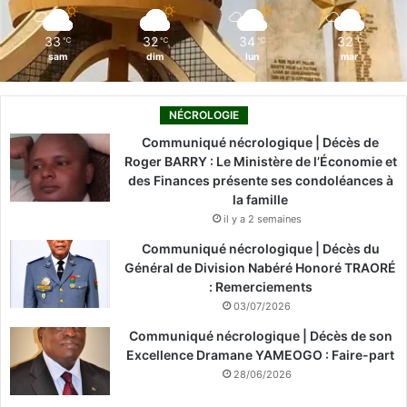
m
33
32
34
32
℃
℃
℃
℃
sam
dim
lun
mar
NÉCROLOGIE
Communiqué nécrologique | Décès de
Roger BARRY : Le Ministère de l’Économie et
des Finances présente ses condoléances à
la famille
il y a 2 semaines
Communiqué nécrologique | Décès du
Général de Division Nabéré Honoré TRAORÉ
: Remerciements
03/07/2026
Communiqué nécrologique | Décès de son
Excellence Dramane YAMEOGO : Faire-part
28/06/2026