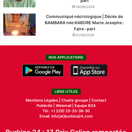
part
26/06/2026
Communiqué nécrologique | Décès de
BAMBARA née KABORE Marie Josephe :
Faire -part
01/06/2026
NOS APPLICATIONS
LIENS UTILES
Mentions Légales |
Charte groupe |
Contact
Publicité
|
Webmail |
Equipe B24
Tél : +( 226) 25-33-38-30
Email: info[at]burkina24.com