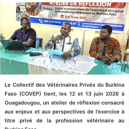
v
o
y
e
r
u
n
c
o
u
r
r
Le Collectif des Vétérinaires Privés du Burkina
i
Faso (COVEP) tient, les 12 et 13 juin 2026 à
e
Ouagadougou, un atelier de réflexion consacré
l
aux enjeux et aux perspectives de l’exercice à
titre privé de la profession vétérinaire au