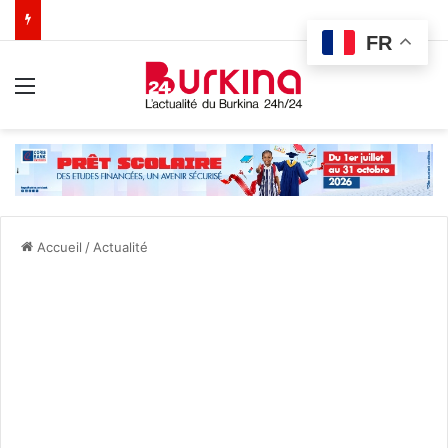
FR
Menu
Accueil
/
Actualité