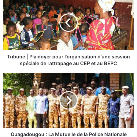
r
i
b
u
n
e
|
P
l
Tribune | Plaidoyer pour l'organisation d'une session
a
spéciale de rattrapage au CEP et au BEPC
i
d
O
o
u
y
a
e
g
r
a
p
d
o
o
u
u
r
g
l
o
Ouagadougou : La Mutuelle de la Police Nationale