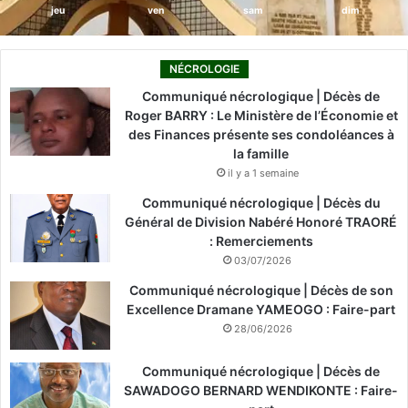
s
jeu
ven
sam
dim
a
p
l
NÉCROLOGIE
a
Communiqué nécrologique | Décès de
t
Roger BARRY : Le Ministère de l’Économie et
e
des Finances présente ses condoléances à
f
la famille
o
il y a 1 semaine
r
m
Communiqué nécrologique | Décès du
e
Général de Division Nabéré Honoré TRAORÉ
m
: Remerciements
o
03/07/2026
b
i
Communiqué nécrologique | Décès de son
l
Excellence Dramane YAMEOGO : Faire-part
e
28/06/2026
Communiqué nécrologique | Décès de
SAWADOGO BERNARD WENDIKONTE : Faire-