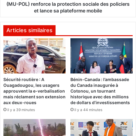
'
u
(MU-POL) renforce la protection sociale des policiers
o
:
et lance sa plateforme mobile
r
L
g
a
a
M
Articles similaires
n
u
i
t
s
u
a
e
t
l
i
l
o
e
n
Sécurité routière : A
Bénin-Canada : l’ambassade
d
Ouagadougou, les usagers
du Canada inaugurée à
d
e
approuvent la e-verbalisation
Cotonou, un tournant
'
l
mais réclament son extension
historique avec des millions
u
a
aux deux-roues
de dollars d’investissements
n
P
il y a 39 minutes
il y a 44 minutes
e
o
s
l
e
i
s
c