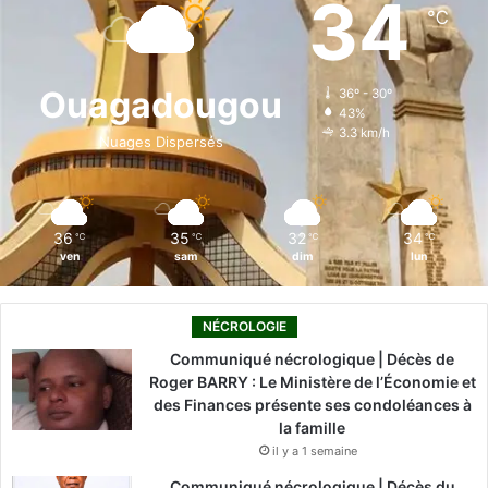
34
℃
b
e
u
a
o
o
d
b
g
k
Ouagadougou
36º - 30º
43%
o
i
e
r
3.3 km/h
Nuages Dispersés
k
n
a
m
36
35
32
34
℃
℃
℃
℃
ven
sam
dim
lun
NÉCROLOGIE
Communiqué nécrologique | Décès de
Roger BARRY : Le Ministère de l’Économie et
des Finances présente ses condoléances à
la famille
il y a 1 semaine
Communiqué nécrologique | Décès du