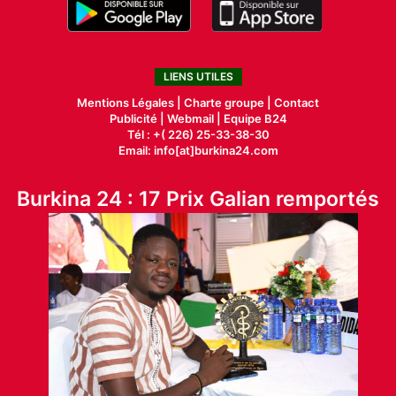
LIENS UTILES
Mentions Légales |
Charte groupe |
Contact
Publicité
|
Webmail |
Equipe B24
Tél : +( 226) 25-33-38-30
Email: info[at]burkina24.com
Burkina 24 : 17 Prix Galian remportés