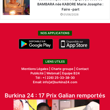
BAMBARA née KABORE Marie Josephe :
Faire -part
01/06/2026
NOS APPLICATIONS
LIENS UTILES
Mentions Légales |
Charte groupe |
Contact
Publicité
|
Webmail |
Equipe B24
Tél : +( 226) 25-33-38-30
Email: info[at]burkina24.com
Burkina 24 : 17 Prix Galian remportés