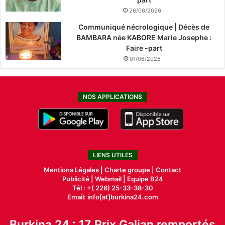
26/06/2026
Communiqué nécrologique | Décès de
BAMBARA née KABORE Marie Josephe :
Faire -part
01/06/2026
NOS APPLICATIONS
LIENS UTILES
Mentions Légales |
Charte groupe |
Contact
Publicité
|
Webmail |
Equipe B24
Tél : +( 226) 25-33-38-30
Email: info[at]burkina24.com
Burkina 24 : 17 Prix Galian remportés