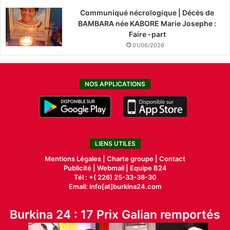
Communiqué nécrologique | Décès de
BAMBARA née KABORE Marie Josephe :
Faire -part
01/06/2026
NOS APPLICATIONS
LIENS UTILES
Mentions Légales |
Charte groupe |
Contact
Publicité
|
Webmail |
Equipe B24
Tél : +( 226) 25-33-38-30
Email: info[at]burkina24.com
Burkina 24 : 17 Prix Galian remportés