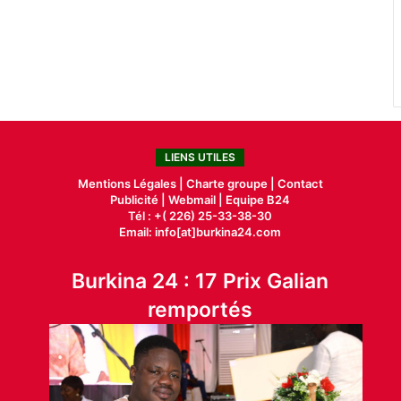
LIENS UTILES
Mentions Légales |
Charte groupe |
Contact
Publicité
|
Webmail |
Equipe B24
Tél : +( 226) 25-33-38-30
Email: info[at]burkina24.com
Burkina 24 : 17 Prix Galian
remportés