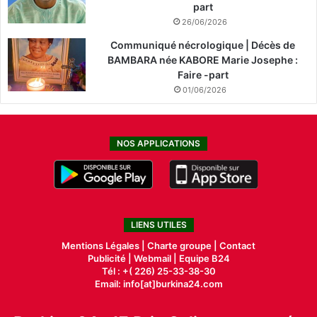
part
26/06/2026
Communiqué nécrologique | Décès de
BAMBARA née KABORE Marie Josephe :
Faire -part
01/06/2026
NOS APPLICATIONS
LIENS UTILES
Mentions Légales |
Charte groupe |
Contact
Publicité
|
Webmail |
Equipe B24
Tél : +( 226) 25-33-38-30
Email: info[at]burkina24.com