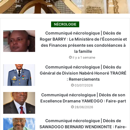
32
34
33
34
℃
℃
℃
℃
jeu
ven
sam
dim
NÉCROLOGIE
Communiqué nécrologique | Décès de
Roger BARRY : Le Ministère de l’Économie et
des Finances présente ses condoléances à
la famille
il y a 1 semaine
Communiqué nécrologique | Décès du
Général de Division Nabéré Honoré TRAORÉ
: Remerciements
03/07/2026
Communiqué nécrologique | Décès de son
Excellence Dramane YAMEOGO : Faire-part
28/06/2026
Communiqué nécrologique | Décès de
SAWADOGO BERNARD WENDIKONTE : Faire-