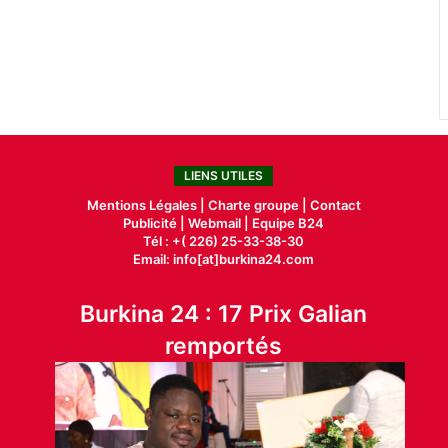
LIENS UTILES
Mentions Légales |
Charte groupe |
Contact
Publicité
|
Webmail |
Equipe B24
Tél : +( 226) 25-33-38-30
Email: info[at]burkina24.com
Burkina 24 : 17 Prix Galian
remportés