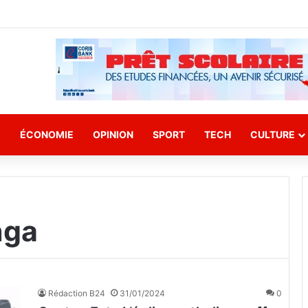
E
ÉCONOMIE
OPINION
SPORT
TECH
CULTURE
nga
Rédaction B24
31/01/2024
0