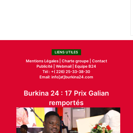
LIENS UTILES
Mentions Légales |
Charte groupe |
Contact
Publicité
|
Webmail |
Equipe B24
Tél : +( 226) 25-33-38-30
Email: info[at]burkina24.com
Burkina 24 : 17 Prix Galian
remportés