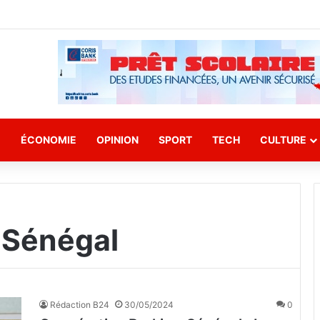
E
ÉCONOMIE
OPINION
SPORT
TECH
CULTURE
a Sénégal
Rédaction B24
30/05/2024
0