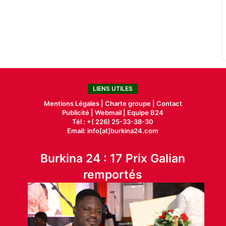
LIENS UTILES
Mentions Légales |
Charte groupe |
Contact
Publicité
|
Webmail |
Equipe B24
Tél : +( 226) 25-33-38-30
Email: info[at]burkina24.com
Burkina 24 : 17 Prix Galian
remportés