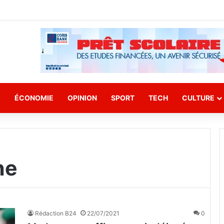
E
ÉCONOMIE
OPINION
SPORT
TECH
CULTURE
he
Rédaction B24
22/07/2021
0