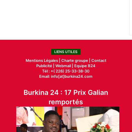
LIENS UTILES
Mentions Légales |
Charte groupe |
Contact
Publicité
|
Webmail |
Equipe B24
Tél : +( 226) 25-33-38-30
Email: info[at]burkina24.com
Burkina 24 : 17 Prix Galian
remportés