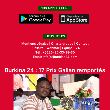
NOS APPLICATIONS
LIENS UTILES
Mentions Légales |
Charte groupe |
Contact
Publicité
|
Webmail |
Equipe B24
Tél : +( 226) 25-33-38-30
Email: info[at]burkina24.com
Burkina 24 : 17 Prix Galian remportés