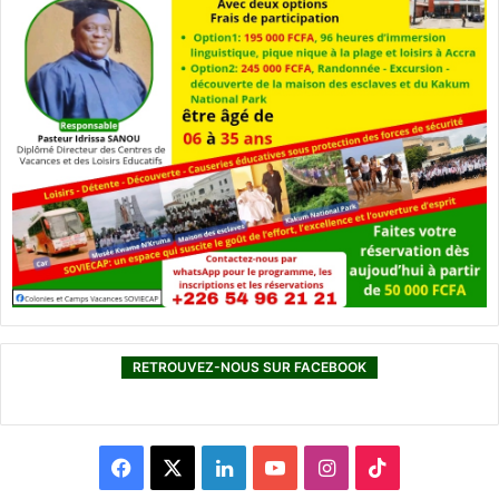
RETROUVEZ-NOUS SUR FACEBOOK
F
X
L
Y
I
T