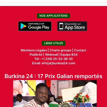
NOS APPLICATIONS
LIENS UTILES
Mentions Légales |
Charte groupe |
Contact
Publicité
|
Webmail |
Equipe B24
Tél : +( 226) 25-33-38-30
Email: info[at]burkina24.com
Burkina 24 : 17 Prix Galian remportés