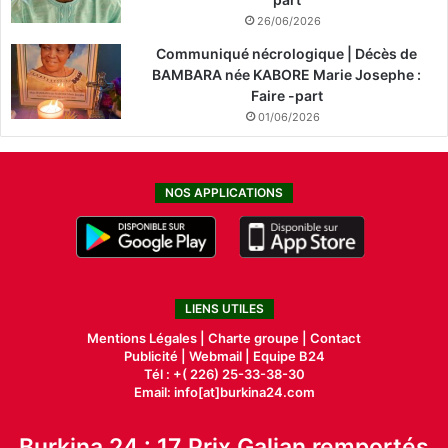
26/06/2026
Communiqué nécrologique | Décès de
BAMBARA née KABORE Marie Josephe :
Faire -part
01/06/2026
NOS APPLICATIONS
LIENS UTILES
Mentions Légales |
Charte groupe |
Contact
Publicité
|
Webmail |
Equipe B24
Tél : +( 226) 25-33-38-30
Email: info[at]burkina24.com
Burkina 24 : 17 Prix Galian remportés