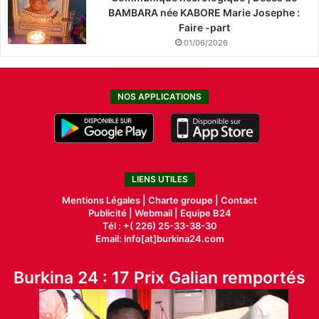
BAMBARA née KABORE Marie Josephe :
Faire -part
01/06/2026
NOS APPLICATIONS
LIENS UTILES
Mentions Légales |
Charte groupe |
Contact
Publicité
|
Webmail |
Equipe B24
Tél : +( 226) 25-33-38-30
Email: info[at]burkina24.com
Burkina 24 : 17 Prix Galian remportés