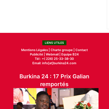
LIENS UTILES
Mentions Légales |
Charte groupe |
Contact
Publicité
|
Webmail |
Equipe B24
Tél : +( 226) 25-33-38-30
Email: info[at]burkina24.com
Burkina 24 : 17 Prix Galian
remportés