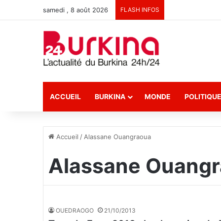
samedi , 8 août 2026
FLASH INFOS
ACCUEIL
BURKINA
MONDE
POLITIQU
Accueil
/
Alassane Ouangraoua
Alassane Ouang
OUEDRAOGO
21/10/2013