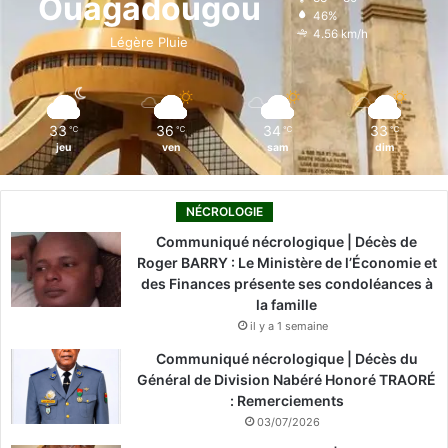
Ouagadougou
46%
o
i
e
r
4.56 km/h
Légère Pluie
k
n
a
m
33
36
34
33
℃
℃
℃
℃
jeu
ven
sam
dim
NÉCROLOGIE
Communiqué nécrologique | Décès de
Roger BARRY : Le Ministère de l’Économie et
des Finances présente ses condoléances à
la famille
il y a 1 semaine
Communiqué nécrologique | Décès du
Général de Division Nabéré Honoré TRAORÉ
: Remerciements
03/07/2026