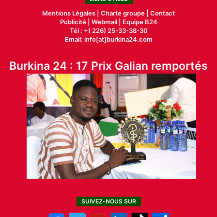
Mentions Légales |
Charte groupe |
Contact
Publicité
|
Webmail |
Equipe B24
Tél : +( 226) 25-33-38-30
Email: info[at]burkina24.com
Burkina 24 : 17 Prix Galian remportés
SUIVEZ-NOUS SUR