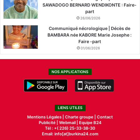
SAWADOGO BERNARD WENDIKONTE : Faire-
part
26/06/2026
Communiqué nécrologique | Décès de
BAMBARA née KABORE Marie Josephe :
Faire -part
01/06/2026
NOS APPLICATIONS
LIENS UTILES
Mentions Légales |
Charte groupe |
Contact
Publicité
|
Webmail |
Equipe B24
Tél : +( 226) 25-33-38-30
Email: info[at]burkina24.com