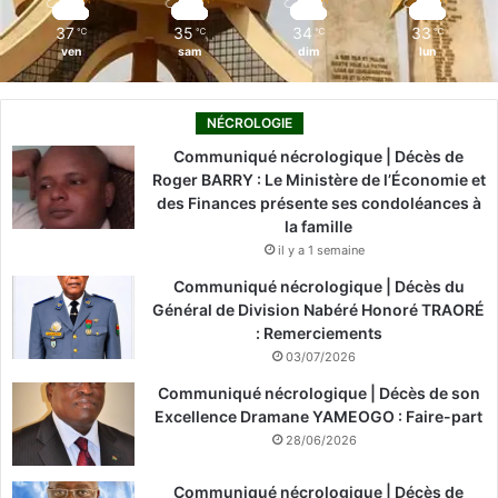
m
37
35
34
33
℃
℃
℃
℃
ven
sam
dim
lun
NÉCROLOGIE
Communiqué nécrologique | Décès de
Roger BARRY : Le Ministère de l’Économie et
des Finances présente ses condoléances à
la famille
il y a 1 semaine
Communiqué nécrologique | Décès du
Général de Division Nabéré Honoré TRAORÉ
: Remerciements
03/07/2026
Communiqué nécrologique | Décès de son
Excellence Dramane YAMEOGO : Faire-part
28/06/2026
Communiqué nécrologique | Décès de