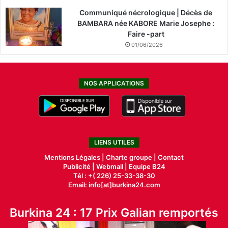
Communiqué nécrologique | Décès de
BAMBARA née KABORE Marie Josephe :
Faire -part
01/06/2026
NOS APPLICATIONS
LIENS UTILES
Mentions Légales |
Charte groupe |
Contact
Publicité
|
Webmail |
Equipe B24
Tél : +( 226) 25-33-38-30
Email: info[at]burkina24.com
Burkina 24 : 17 Prix Galian remportés