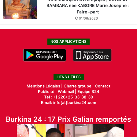
BAMBARA née KABORE Marie Josephe :
Faire -part
01/06/2026
NOS APPLICATIONS
LIENS UTILES
Mentions Légales |
Charte groupe |
Contact
Publicité
|
Webmail |
Equipe B24
Tél : +( 226) 25-33-38-30
Email: info[at]burkina24.com
Burkina 24 : 17 Prix Galian remportés