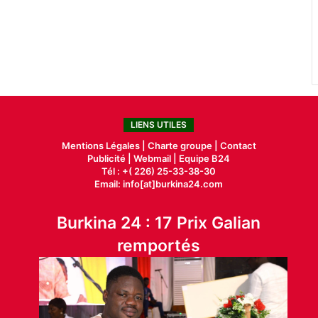
LIENS UTILES
Mentions Légales |
Charte groupe |
Contact
Publicité
|
Webmail |
Equipe B24
Tél : +( 226) 25-33-38-30
Email: info[at]burkina24.com
Burkina 24 : 17 Prix Galian
remportés