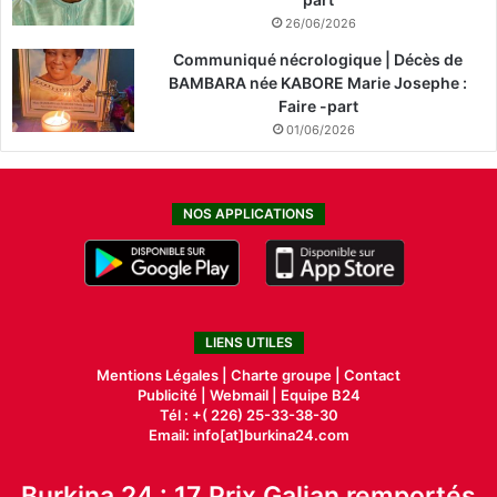
26/06/2026
Communiqué nécrologique | Décès de
BAMBARA née KABORE Marie Josephe :
Faire -part
01/06/2026
NOS APPLICATIONS
LIENS UTILES
Mentions Légales |
Charte groupe |
Contact
Publicité
|
Webmail |
Equipe B24
Tél : +( 226) 25-33-38-30
Email: info[at]burkina24.com
Burkina 24 : 17 Prix Galian remportés