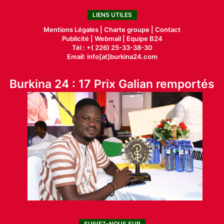
LIENS UTILES
Mentions Légales |
Charte groupe |
Contact
Publicité
|
Webmail |
Equipe B24
Tél : +( 226) 25-33-38-30
Email: info[at]burkina24.com
Burkina 24 : 17 Prix Galian remportés
SUIVEZ-NOUS SUR