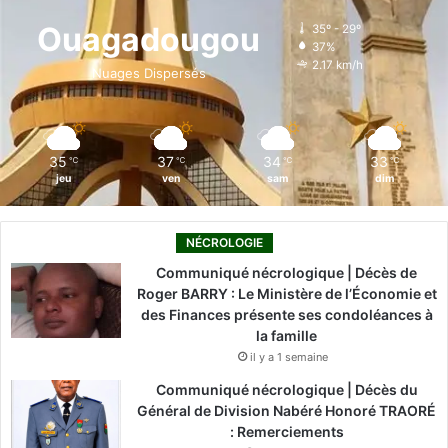
o
d
b
g
k
Ouagadougou
35º - 29º
37%
o
i
e
r
2.17 km/h
Nuages Dispersés
k
n
a
m
35
37
34
33
℃
℃
℃
℃
jeu
ven
sam
dim
NÉCROLOGIE
Communiqué nécrologique | Décès de
Roger BARRY : Le Ministère de l’Économie et
des Finances présente ses condoléances à
la famille
il y a 1 semaine
Communiqué nécrologique | Décès du
Général de Division Nabéré Honoré TRAORÉ
: Remerciements