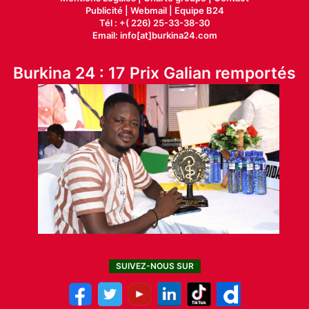
Publicité
|
Webmail |
Equipe B24
Tél : +( 226) 25-33-38-30
Email: info[at]burkina24.com
Burkina 24 : 17 Prix Galian remportés
SUIVEZ-NOUS SUR