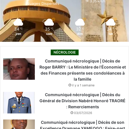
3.35 km/h
Nuages Dispersés
k
n
a
m
34
35
32
34
℃
℃
℃
℃
ven
sam
dim
lun
NÉCROLOGIE
Communiqué nécrologique | Décès de
Roger BARRY : Le Ministère de l’Économie et
des Finances présente ses condoléances à
la famille
il y a 1 semaine
Communiqué nécrologique | Décès du
Général de Division Nabéré Honoré TRAORÉ
: Remerciements
03/07/2026
Communiqué nécrologique | Décès de son
Excellence Dramane YAMEOGO : Faire-part