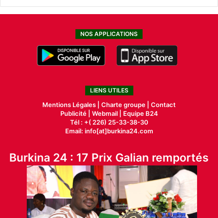
NOS APPLICATIONS
LIENS UTILES
Mentions Légales |
Charte groupe |
Contact
Publicité
|
Webmail |
Equipe B24
Tél : +( 226) 25-33-38-30
Email: info[at]burkina24.com
Burkina 24 : 17 Prix Galian remportés