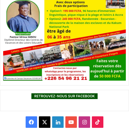
RETROUVEZ-NOUS SUR FACEBOOK
F
X
L
Y
I
T