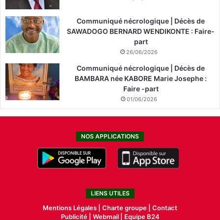
Communiqué nécrologique | Décès de
SAWADOGO BERNARD WENDIKONTE : Faire-
part
26/06/2026
Communiqué nécrologique | Décès de
BAMBARA née KABORE Marie Josephe :
Faire -part
01/06/2026
NOS APPLICATIONS
LIENS UTILES
Mentions Légales |
Charte groupe |
Contact
Publicité
|
Webmail |
Equipe B24