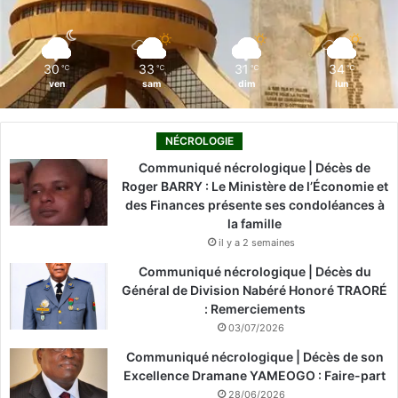
k
n
a
m
30
33
31
34
℃
℃
℃
℃
ven
sam
dim
lun
NÉCROLOGIE
Communiqué nécrologique | Décès de
Roger BARRY : Le Ministère de l’Économie et
des Finances présente ses condoléances à
la famille
il y a 2 semaines
Communiqué nécrologique | Décès du
Général de Division Nabéré Honoré TRAORÉ
: Remerciements
03/07/2026
Communiqué nécrologique | Décès de son
Excellence Dramane YAMEOGO : Faire-part
28/06/2026