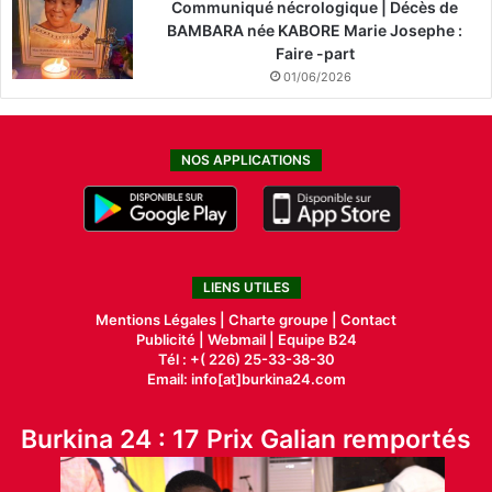
Communiqué nécrologique | Décès de
BAMBARA née KABORE Marie Josephe :
Faire -part
01/06/2026
NOS APPLICATIONS
LIENS UTILES
Mentions Légales |
Charte groupe |
Contact
Publicité
|
Webmail |
Equipe B24
Tél : +( 226) 25-33-38-30
Email: info[at]burkina24.com
Burkina 24 : 17 Prix Galian remportés