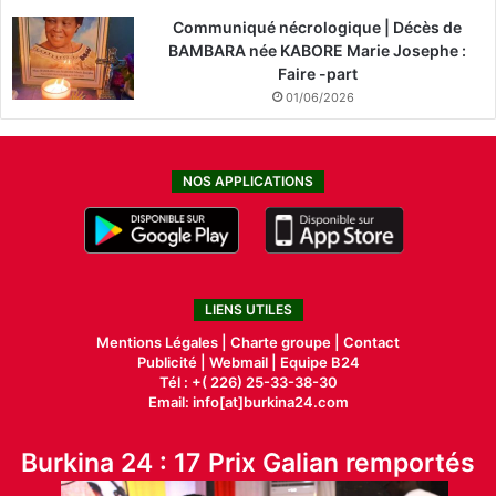
Communiqué nécrologique | Décès de
BAMBARA née KABORE Marie Josephe :
Faire -part
01/06/2026
NOS APPLICATIONS
LIENS UTILES
Mentions Légales |
Charte groupe |
Contact
Publicité
|
Webmail |
Equipe B24
Tél : +( 226) 25-33-38-30
Email: info[at]burkina24.com
Burkina 24 : 17 Prix Galian remportés