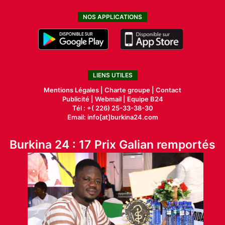
NOS APPLICATIONS
LIENS UTILES
Mentions Légales |
Charte groupe |
Contact
Publicité
|
Webmail |
Equipe B24
Tél : +( 226) 25-33-38-30
Email: info[at]burkina24.com
Burkina 24 : 17 Prix Galian remportés