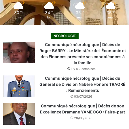
m
30
34
35
35
℃
℃
℃
℃
dim
lun
mar
mer
NÉCROLOGIE
Communiqué nécrologique | Décès de
Roger BARRY : Le Ministère de l’Économie et
des Finances présente ses condoléances à
la famille
il y a 2 semaines
Communiqué nécrologique | Décès du
Général de Division Nabéré Honoré TRAORÉ
: Remerciements
03/07/2026
Communiqué nécrologique | Décès de son
Excellence Dramane YAMEOGO : Faire-part
28/06/2026