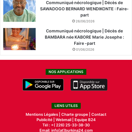
Communiqué nécrologique | Décès de
SAWADOGO BERNARD WENDIKONTE : Faire-
part
26/06/2026
Communiqué nécrologique | Décès de
BAMBARA née KABORE Marie Josephe :
Faire -part
01/06/2026
NOS APPLICATIONS
LIENS UTILES
Mentions Légales |
Charte groupe |
Contact
Publicité
|
Webmail |
Equipe B24
Tél : +( 226) 25-33-38-30
Email: info[at]burkina24.com