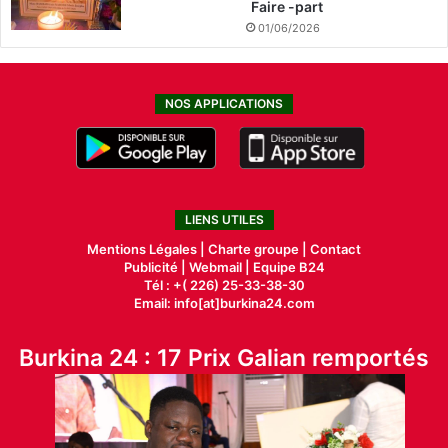
Faire -part
01/06/2026
NOS APPLICATIONS
LIENS UTILES
Mentions Légales |
Charte groupe |
Contact
Publicité
|
Webmail |
Equipe B24
Tél : +( 226) 25-33-38-30
Email: info[at]burkina24.com
Burkina 24 : 17 Prix Galian remportés