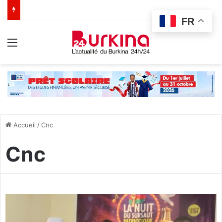
FR
Menu
Accueil
/
Cnc
Cnc