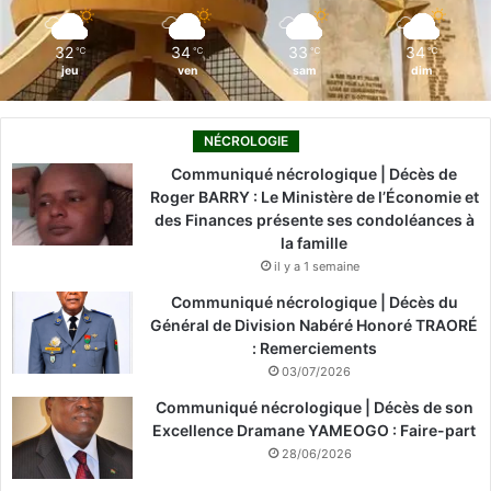
m
32
34
33
34
℃
℃
℃
℃
jeu
ven
sam
dim
NÉCROLOGIE
Communiqué nécrologique | Décès de
Roger BARRY : Le Ministère de l’Économie et
des Finances présente ses condoléances à
la famille
il y a 1 semaine
Communiqué nécrologique | Décès du
Général de Division Nabéré Honoré TRAORÉ
: Remerciements
03/07/2026
Communiqué nécrologique | Décès de son
Excellence Dramane YAMEOGO : Faire-part
28/06/2026