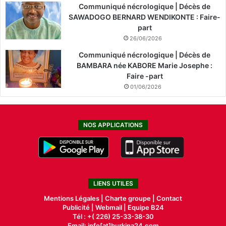
Communiqué nécrologique | Décès de
SAWADOGO BERNARD WENDIKONTE : Faire-
part
26/06/2026
Communiqué nécrologique | Décès de
BAMBARA née KABORE Marie Josephe :
Faire -part
01/06/2026
NOS APPLICATIONS
LIENS UTILES
Mentions Légales |
Charte groupe |
Contact
Publicité
|
Webmail |
Equipe B24
Tél : +( 226) 25-33-38-30
Email: info[at]burkina24.com