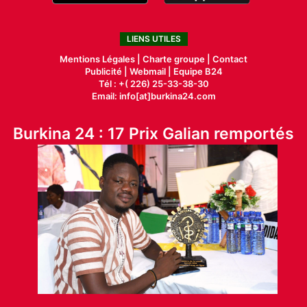
LIENS UTILES
Mentions Légales |
Charte groupe |
Contact
Publicité
|
Webmail |
Equipe B24
Tél : +( 226) 25-33-38-30
Email: info[at]burkina24.com
Burkina 24 : 17 Prix Galian remportés