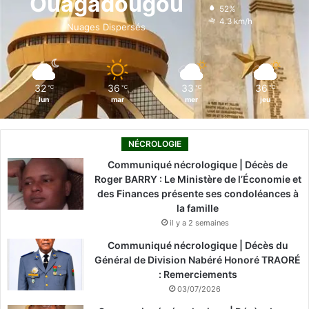
Ouagadougou
52%
o
i
e
r
4.3 km/h
Nuages Dispersés
k
n
a
m
32
36
33
36
℃
℃
℃
℃
lun
mar
mer
jeu
NÉCROLOGIE
Communiqué nécrologique | Décès de
Roger BARRY : Le Ministère de l’Économie et
des Finances présente ses condoléances à
la famille
il y a 2 semaines
Communiqué nécrologique | Décès du
Général de Division Nabéré Honoré TRAORÉ
: Remerciements
03/07/2026