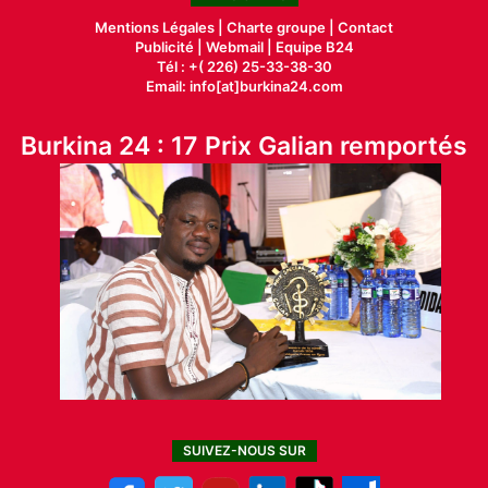
Mentions Légales |
Charte groupe |
Contact
Publicité
|
Webmail |
Equipe B24
Tél : +( 226) 25-33-38-30
Email: info[at]burkina24.com
Burkina 24 : 17 Prix Galian remportés
SUIVEZ-NOUS SUR