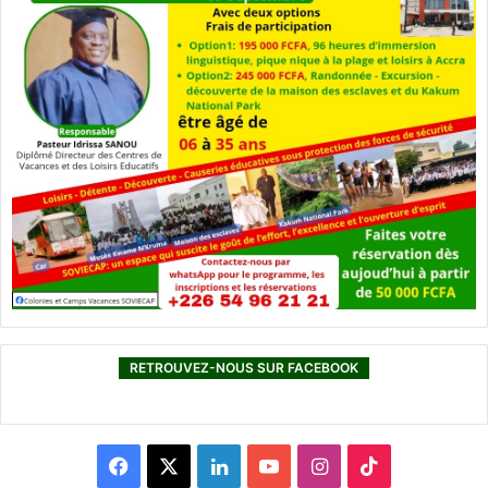
RETROUVEZ-NOUS SUR FACEBOOK
F
X
L
Y
I
T