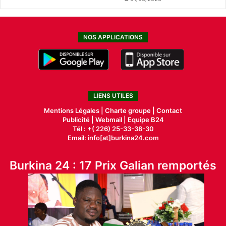
NOS APPLICATIONS
LIENS UTILES
Mentions Légales |
Charte groupe |
Contact
Publicité
|
Webmail |
Equipe B24
Tél : +( 226) 25-33-38-30
Email: info[at]burkina24.com
Burkina 24 : 17 Prix Galian remportés