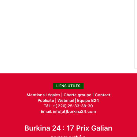
LIENS UTILES
Mentions Légales |
Charte groupe |
Contact
Publicité
|
Webmail |
Equipe B24
Tél : +( 226) 25-33-38-30
Email: info[at]burkina24.com
Burkina 24 : 17 Prix Galian