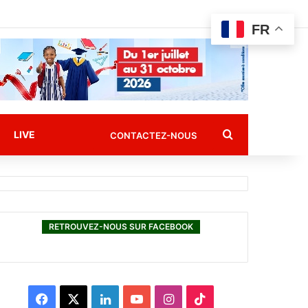
FR
Rechercher
LIVE
CONTACTEZ-NOUS
RETROUVEZ-NOUS SUR FACEBOOK
F
X
L
Y
I
T