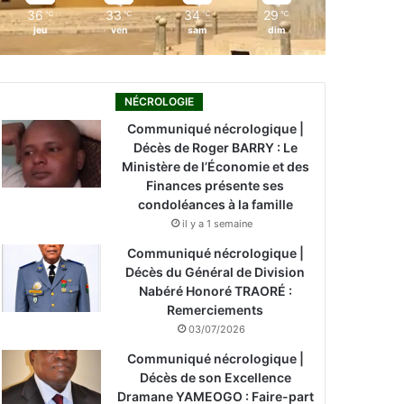
36
33
34
29
℃
℃
℃
℃
jeu
ven
sam
dim
NÉCROLOGIE
Communiqué nécrologique |
Décès de Roger BARRY : Le
Ministère de l’Économie et des
Finances présente ses
condoléances à la famille
il y a 1 semaine
Communiqué nécrologique |
Décès du Général de Division
Nabéré Honoré TRAORÉ :
Remerciements
03/07/2026
Communiqué nécrologique |
Décès de son Excellence
Dramane YAMEOGO : Faire-part