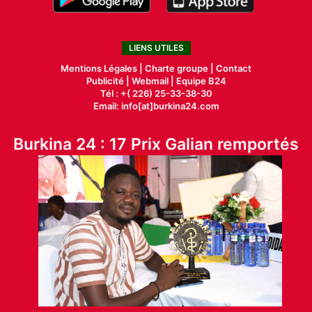
LIENS UTILES
Mentions Légales |
Charte groupe |
Contact
Publicité
|
Webmail |
Equipe B24
Tél : +( 226) 25-33-38-30
Email: info[at]burkina24.com
Burkina 24 : 17 Prix Galian remportés