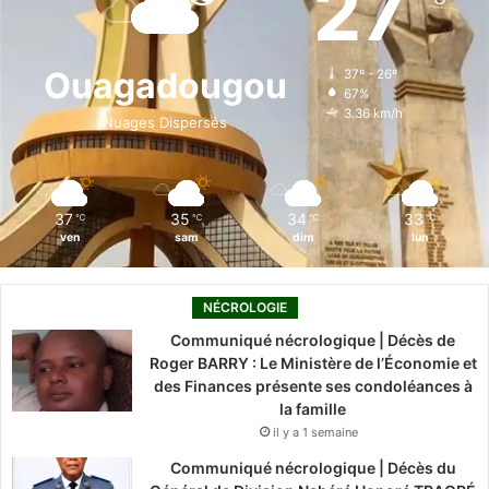
27
b
e
u
a
o
o
d
b
g
k
Ouagadougou
37º - 26º
67%
o
i
e
r
3.36 km/h
Nuages Dispersés
k
n
a
m
37
35
34
33
℃
℃
℃
℃
ven
sam
dim
lun
NÉCROLOGIE
Communiqué nécrologique | Décès de
Roger BARRY : Le Ministère de l’Économie et
des Finances présente ses condoléances à
la famille
il y a 1 semaine
Communiqué nécrologique | Décès du