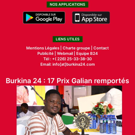
NOS APPLICATIONS
LIENS UTILES
Mentions Légales |
Charte groupe |
Contact
Publicité
|
Webmail |
Equipe B24
Tél : +( 226) 25-33-38-30
Email: info[at]burkina24.com
Burkina 24 : 17 Prix Galian remportés