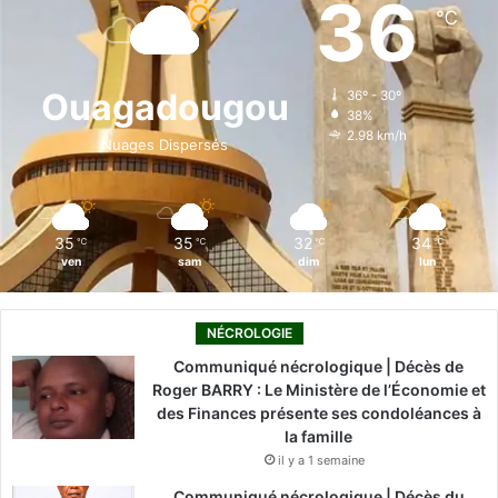
36
℃
b
e
u
a
o
o
d
b
g
k
Ouagadougou
36º - 30º
38%
o
i
e
r
2.98 km/h
Nuages Dispersés
k
n
a
m
35
35
32
34
℃
℃
℃
℃
ven
sam
dim
lun
NÉCROLOGIE
Communiqué nécrologique | Décès de
Roger BARRY : Le Ministère de l’Économie et
des Finances présente ses condoléances à
la famille
il y a 1 semaine
Communiqué nécrologique | Décès du