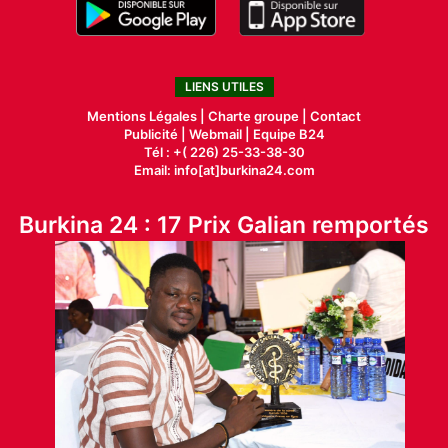
LIENS UTILES
Mentions Légales |
Charte groupe |
Contact
Publicité
|
Webmail |
Equipe B24
Tél : +( 226) 25-33-38-30
Email: info[at]burkina24.com
Burkina 24 : 17 Prix Galian remportés