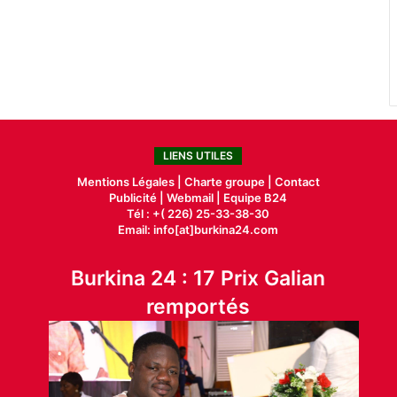
LIENS UTILES
Mentions Légales |
Charte groupe |
Contact
Publicité
|
Webmail |
Equipe B24
Tél : +( 226) 25-33-38-30
Email: info[at]burkina24.com
Burkina 24 : 17 Prix Galian
remportés