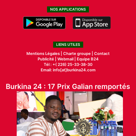
NOS APPLICATIONS
LIENS UTILES
Mentions Légales |
Charte groupe |
Contact
Publicité
|
Webmail |
Equipe B24
Tél : +( 226) 25-33-38-30
Email: info[at]burkina24.com
Burkina 24 : 17 Prix Galian remportés