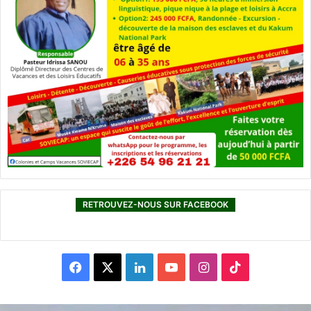
RETROUVEZ-NOUS SUR FACEBOOK
F
X
L
Y
I
T
a
i
o
n
i