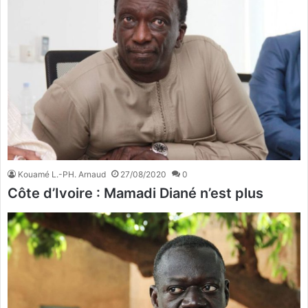
Kouamé L.-PH. Arnaud
27/08/2020
0
Côte d’Ivoire : Mamadi Diané n’est plus