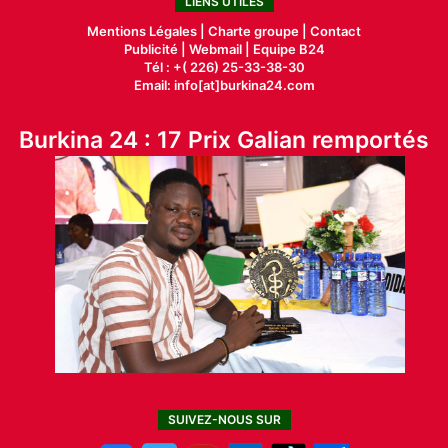
LIENS UTILES
Mentions Légales |
Charte groupe |
Contact
Publicité
|
Webmail |
Equipe B24
Tél : +( 226) 25-33-38-30
Email: info[at]burkina24.com
Burkina 24 : 17 Prix Galian remportés
SUIVEZ-NOUS SUR