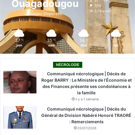
Ouagadougou
37º - 26º
70%
o
i
e
r
3.79 km/h
Nuages Dispersés
k
n
a
m
37
35
34
33
℃
℃
℃
℃
ven
sam
dim
lun
NÉCROLOGIE
Communiqué nécrologique | Décès de
Roger BARRY : Le Ministère de l’Économie et
des Finances présente ses condoléances à
la famille
il y a 1 semaine
Communiqué nécrologique | Décès du
Général de Division Nabéré Honoré TRAORÉ
: Remerciements
03/07/2026