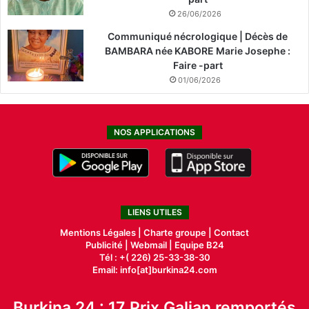
26/06/2026
Communiqué nécrologique | Décès de
BAMBARA née KABORE Marie Josephe :
Faire -part
01/06/2026
NOS APPLICATIONS
LIENS UTILES
Mentions Légales |
Charte groupe |
Contact
Publicité
|
Webmail |
Equipe B24
Tél : +( 226) 25-33-38-30
Email: info[at]burkina24.com
Burkina 24 : 17 Prix Galian remportés